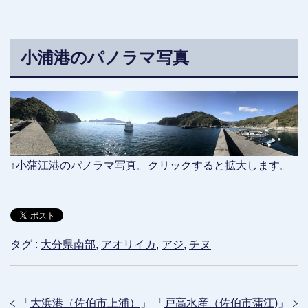
小浦港のパノラマ写真
↑小蒲江港のパノラマ写真。クリックすると拡大します。
タグ :
大分県南部
,
アオリイカ
,
アジ
,
チヌ
「
大浜港（佐伯市上浦）
」
「
戸高水産（佐伯市蒲江)
」