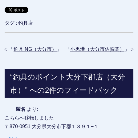
タグ :
釣具店
「
釣具ING（大分市）
」
「
小黒港（大分市佐賀関）
」
“釣具のポイント大分下郡店（大分
市）” への2件のフィードバック
匿名
より:
こちらへ移転しました
〒870-0951 大分県大分市下郡１３９１−１