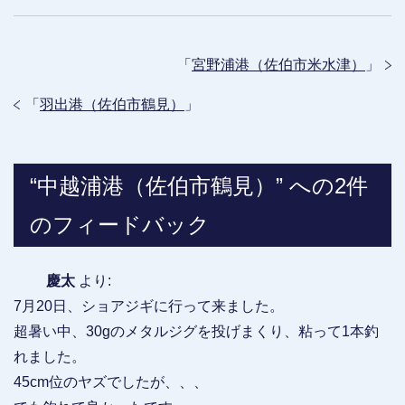
「
宮野浦港（佐伯市米水津）
」
「
羽出港（佐伯市鶴見）
」
“中越浦港（佐伯市鶴見）” への2件
のフィードバック
慶太
より:
7月20日、ショアジギに行って来ました。
超暑い中、30gのメタルジグを投げまくり、粘って1本釣
れました。
45cm位のヤズでしたが、、、