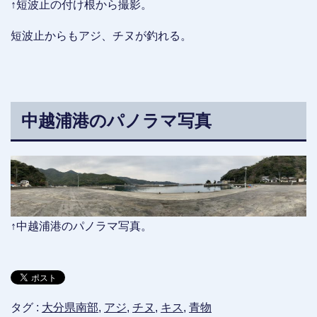
↑短波止の付け根から撮影。
短波止からもアジ、チヌが釣れる。
中越浦港のパノラマ写真
↑中越浦港のパノラマ写真。
タグ :
大分県南部
,
アジ
,
チヌ
,
キス
,
青物