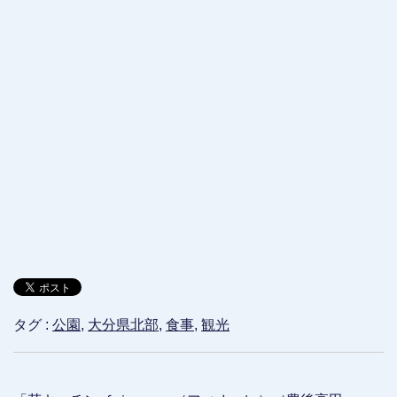
タグ :
公園
,
大分県北部
,
食事
,
観光