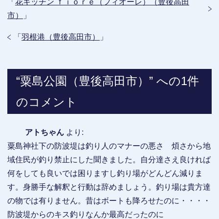
「
花キッチン ｆｉｏｒｅ（フィオーレ）（豊後高田
市）
」
「
羽根港（豊後高田市）
」
“粟島公園（豊後高田市）” への1件
のコメント
アトちゃん
より:
粟島神社下の防波堤は釣り人のマナーの悪さ 煩さから地
域住民が釣り禁止にした聞きました。自分達さえ良ければ
何をしても良いでは困りますし釣り場がどんどん減りま
す。身勝手な解釈と行動は辞めましょう。釣り場は貴方達
の物では有りません。昔はボートも降ろせたのに・・・・
防波堤からのキス釣りなんか最高だったのに