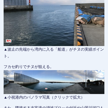
▲波止の先端から湾内に入る「船道」がチヌの実績ポイン
ト。
フカセ釣りでチヌが狙える。
▲小祝港内のパノラマ写真（クリックで拡大）
また、隣接する吉富港の消波ブロック付近や山国川河口も